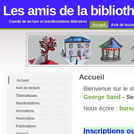
Les amis de la bibliot
Comité de lecture et manifestations littéraires
Accueil
Avis de lectu
Accueil
Accueil
Bienvenue sur le s
Avis de lecture
Thématiques
George Sand
- S
Manifestations
Nous écrire :
bure
Animations
Association
Publications
Inscriptions o
Agenda