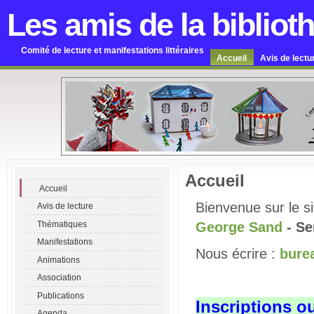
Les amis de la bibliot
Comité de lecture et manifestations littéraires
Accueil
Avis de lectu
Accueil
Accueil
Bienvenue sur le s
Avis de lecture
Thématiques
George Sand
- S
Manifestations
Nous écrire :
bure
Animations
Association
Publications
Inscriptions o
Agenda