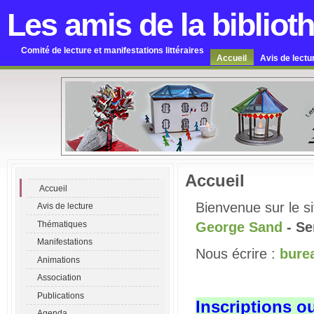
Les amis de la bibliot
Comité de lecture et manifestations littéraires
Accueil
Avis de lectu
Accueil
Accueil
Bienvenue sur le s
Avis de lecture
Thématiques
George Sand
- S
Manifestations
Nous écrire :
bure
Animations
Association
Publications
Inscriptions o
Agenda