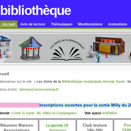
 bibliothèque
Accueil
Avis de lecture
Thématiques
Manifestations
Animations
cueil
Bienvenue sur le site «
Les Amis de la
Bibliothèque municipale George Sand
- S
Nous écrire :
bureau@asso-semoy.fr
Inscriptions ouvertes pour la sortie Milly du 
Revoir :
Conf. G Sand
NL Villes et Campagnes
Voir aussi
AGENDA
Réunion Maison
Club lecture
Po
La gazette 19
Associations
18h-20h
TER
Printemps