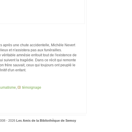
s après une chute accidentelle, Michèle Nevert
lieux et n'assistera pas aux funérailles.
ne véritable amnésie enfouit tout de l'existence de
i suivent la tragédie. Dans ce récit qui remonte
n frère sauvait, ceux qui toujours ont peuplé le
nitif d'un enfant.
aumatisme
,
témoignage
08 - 2026
Les Amis de la Bibliothèque de Semoy