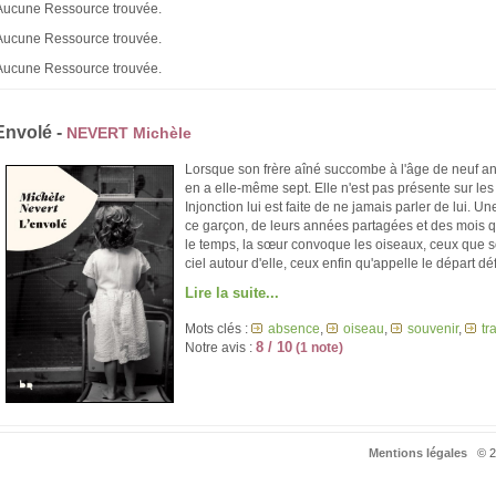
Aucune Ressource trouvée.
Aucune Ressource trouvée.
Aucune Ressource trouvée.
Envolé -
NEVERT Michèle
Lorsque son frère aîné succombe à l'âge de neuf an
en a elle-même sept. Elle n'est pas présente sur les 
Injonction lui est faite de ne jamais parler de lui. U
ce garçon, de leurs années partagées et des mois qu
le temps, la sœur convoque les oiseaux, ceux que so
ciel autour d'elle, ceux enfin qu'appelle le départ défi
Lire la suite...
Mots clés :
absence
,
oiseau
,
souvenir
,
tr
8 / 10
Notre avis :
(1 note)
Mentions légales
© 20