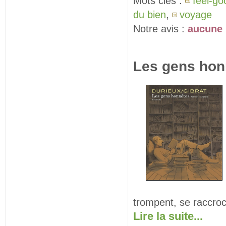
Mots clés :
feel-go
du bien
,
voyage
Notre avis :
aucune 
Les gens honn
trompent, se raccroch
Lire la suite...