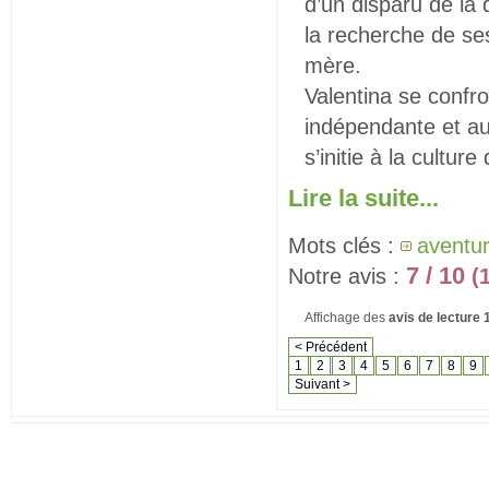
d’un disparu de la 
la recherche de ses
mère.
Valentina se confr
indépendante et a
s’initie à la cultur
Lire la suite...
Mots clés :
aventu
7 / 10
Notre avis :
(
Affichage des
avis de lecture
< Précédent
1
2
3
4
5
6
7
8
9
Suivant >