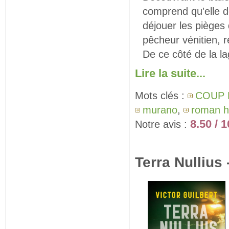
comprend qu'elle d
déjouer les pièges 
pêcheur vénitien, r
De ce côté de la l
Lire la suite...
Mots clés :
COUP 
murano
,
roman h
8.50 / 1
Notre avis :
Terra Nullius 