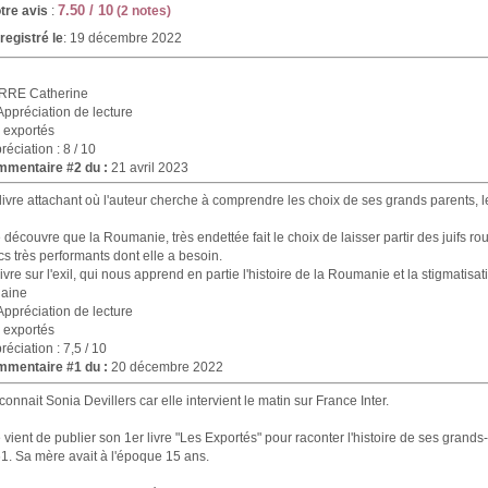
7.50 / 10
tre avis
:
(2 notes)
registré le
: 19 décembre 2022
RRE Catherine
 exportés
réciation : 8 / 10
mentaire #2 du :
21 avril 2023
livre attachant où l'auteur cherche à comprendre les choix de ses grands parents, le
e découvre que la Roumanie, très endettée fait le choix de laisser partir des juifs 
cs très performants dont elle a besoin.
livre sur l'exil, qui nous apprend en partie l'histoire de la Roumanie et la stigmatisa
laine
 exportés
réciation : 7,5 / 10
mentaire #1 du :
20 décembre 2022
connait Sonia Devillers car elle intervient le matin sur France Inter.
e vient de publier son 1er livre "Les Exportés" pour raconter l'histoire de ses gran
1. Sa mère avait à l'époque 15 ans.