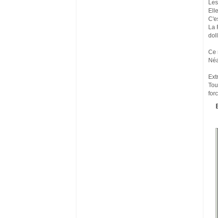
Les
Ell
C'e
La 
dol
Ce 
Néa
Extr
Tou
for