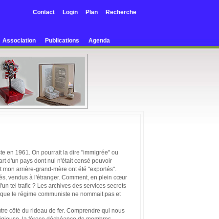
Contact
Login
Plan
Recherche
Association
Publications
Agenda
e en 1961. On pourrait la dire "immigrée" ou
part d'un pays dont nul n'était censé pouvoir
 mon arrière-grand-mère ont été "exportés".
és, vendus à l'étranger. Comment, en plein cœur
d'un tel trafic ? Les archives des services secrets
ux que le régime communiste ne nommait pas et
utre
côté du rideau de fer. Comprendre qui nous
estigieuse, la féroce déchéance de membres