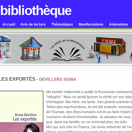
 bibliothèque
Accueil
Avis de lecture
Thématiques
Manifestations
Animations
LES EXPORTÉS -
DEVILLERS SONIA
Ma famille maternelle a quitté la Roumanie communist
"réfugiée". Mais ce serait ignorer la vérité sur son dé
s'échapper. Ma mère, ma tante, mes grands-parents et
Telles des marchandises, ils ont été évalués, monnay
de l'Europe, des êtres humains ont-ils pu faire l'objet 
roumains révèlent l'innommable : la situation de ce
que, dans ma famille, on ne nommait plus, les juifs.
Moi qui suis née en France, j'ai voulu retourner de l'a
étions, reconstituer les souvenirs d'une dynastie pr