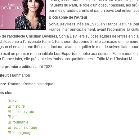
influents du Parti, le rôle d'un obscur passeur, les brû
par mes grands-parents et par un pays tout entier fac
Biographie de l'auteur
Sonia Devillers
, née en 1975, en France, est une jour
France Inter principalement, ayant l'économie, la cult
le de l'architecte Christian Devillers, Sonia Devillers suit des études de lettres en c
philosophie à l'université Paris-1 Panthéon-Sorbonne 2. Elle consacre un mémoire 
gson et entame une thèse de doctorat, avant de quitter le monde universitaire pour 
le écrit un premier roman intitulé
Les Exportés
, publié aux éditions Flammarion en
r France Inter, elle présente les émissions quotidiennes L’Edito M et L’Instant M.
te première édition
: août 2022
iteur
: Flammarion
nre
: Roman , Roman historique
ts clés
:
exil
histoire
histoire vraie
juif
roumanie
récit historique
témoignage