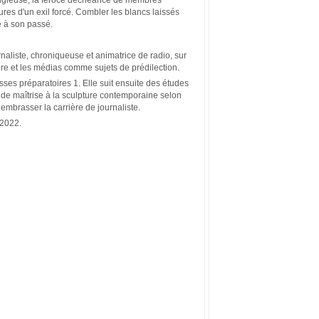
lures d'un exil forcé. Combler les blancs laissés
e à son passé.
naliste, chroniqueuse et animatrice de radio, sur
ure et les médias comme sujets de prédilection.
lasses préparatoires 1. Elle suit ensuite des études
de maîtrise à la sculpture contemporaine selon
embrasser la carrière de journaliste.
 2022.