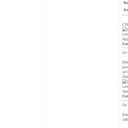
No
En
CO
Les
App
Com
Un 
Ell
por
un 
Gis
Les
App
Com
On 
Ell
196