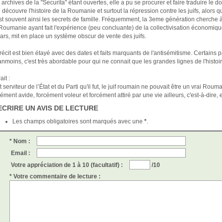
 archives de la "Securita" étant ouvertes, elle a pu se procurer et faire traduire le do
e découvre l'histoire de la Roumanie et surtout la répression contre les juifs, alors 
st souvent ainsi les secrets de famille. Fréquemment, la 3eme génération cherche à 
Roumanie ayant fait l'expérience (peu concluante) de la collectivisation économiqu
lars, mit en place un système obscur de vente des juifs.
récit est bien étayé avec des dates et faits marquants de l'antisémitisme. Certains p
nmoins, c'est très abordable pour qui ne connait que les grandes lignes de l'histo
ait :
t serviteur de l’État et du Parti qu'il fut, le juif roumain ne pouvait être un vrai 
cément avide, forcément voleur et forcément attiré par une vie ailleurs, c'est-à-dire, e
ECRIRE UN AVIS DE LECTURE
Les champs obligatoires sont marqués avec une
*
.
* Nom :
Email :
Votre appréciation de 1 à 10 (facultatif) :
/10
* Votre commentaire de lecture :