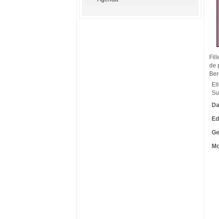
Fil
de 
Ber
El
Su
Da
Ed
Ge
Mo