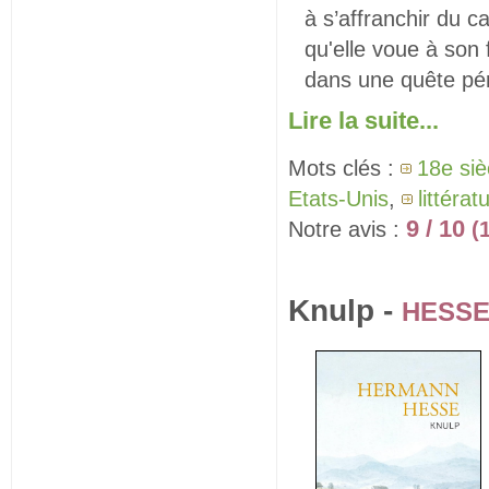
à s’affranchir du 
qu'elle voue à son 
dans une quête pér
Lire la suite...
Mots clés :
18e siè
Etats-Unis
,
littéra
9 / 10
Notre avis :
(
Knulp -
HESSE